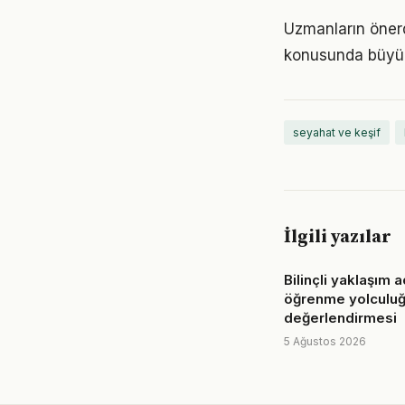
Uzmanların önerd
konusunda büyük d
seyahat ve keşif
İlgili yazılar
Bilinçli yaklaşım 
öğrenme yolculu
değerlendirmesi
5 Ağustos 2026