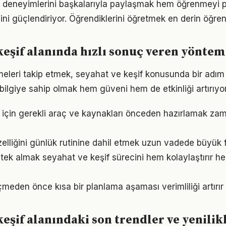
 deneyimlerini başkalarıyla paylaşmak hem öğrenmeyi p
cini güçlendiriyor. Öğrendiklerini öğretmek en derin öğre
keşif alanında hızlı sonuç veren yöntem
meleri takip etmek, seyahat ve keşif konusunda bir adı
bilgiye sahip olmak hem güveni hem de etkinliği artırıyor
 için gerekli araç ve kaynakları önceden hazırlamak za
elliğini günlük rutinine dahil etmek uzun vadede büyük f
ek almak seyahat ve keşif sürecini hem kolaylaştırır he
den önce kısa bir planlama aşaması verimliliği artırır
keşif alanındaki son trendler ve yenilik