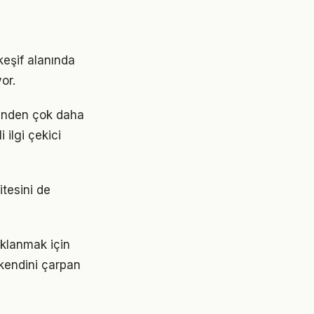
keşif alanında
or.
ğünden çok daha
 ilgi çekici
itesini de
klanmak için
 kendini çarpan