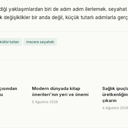
iği yaklaşımlardan biri de adım adım ilerlemek. seyahat 
eğişiklikler bir anda değil, küçük tutarlı adımlarla gerç
kültür turları
macera seyahati
açısından
Modern dünyada kitap
Sağlık ipuçla
ğu
önerileri'nın yeri ve önemi
üretkenliğini
çıkarın
5 Ağustos 2026
4 Ağustos 202