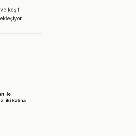
ve keşif
ekleşiyor.
rı ile
zi iki katına
6