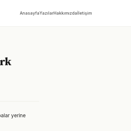
Anasayfa
Yazılar
Hakkımızda
İletişim
ark
balar yerine