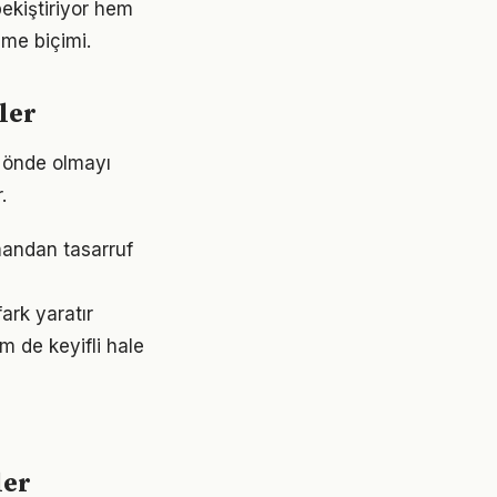
ekiştiriyor hem
nme biçimi.
ler
m önde olmayı
.
mandan tasarruf
ark yaratır
m de keyifli hale
ler