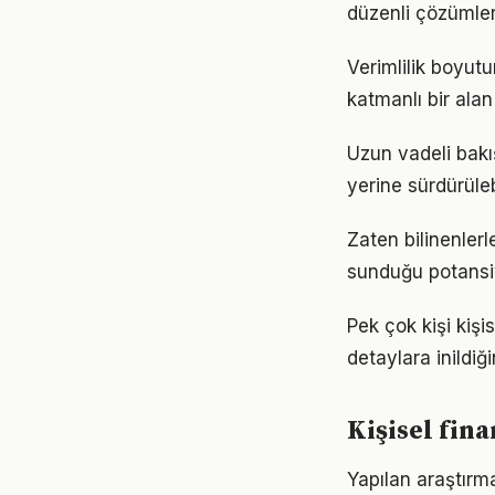
düzenli çözümler
Verimlilik boyut
katmanlı bir alan 
Uzun vadeli bakış
yerine sürdürüle
Zaten bilinenler
sunduğu potansiy
Pek çok kişi kiş
detaylara inild
Kişisel fin
Yapılan araştırma