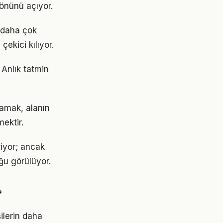
 önünü açıyor.
k daha çok
çekici kılıyor.
 Anlık tatmin
lamak, alanın
ektir.
riyor; ancak
ğu görülüyor.
?
ilerin daha