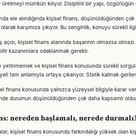
 üretmeyi mümkün kılıyor. Disiplinli bir yapı, özgürlüğün
unda ele alındığında kişisel finans, düşünüldüğünden ço
olarak karşımıza çıkıyor. Bu zenginlik, konuyu sürekli ilgi 
 açısı, kişisel finans alanında başarının olmazsa olmazı.
bilir kazanımlara odaklanmak gerekir.
le yetinmemek ve kişisel finans konusunda sürekli sorgu
eli tam anlamıyla ortaya çıkarıyor. Statik kalmak gerilem
isel finans konusunda yalnızca yüzeysel bilgiyle karar ve
iğinde durumun düşünüldüğünden çok daha kapsamlı oldu
ans: nereden başlamalı, nerede durmalı
lar, kişisel finans konusunda farkındalığı yüksek olan kiş