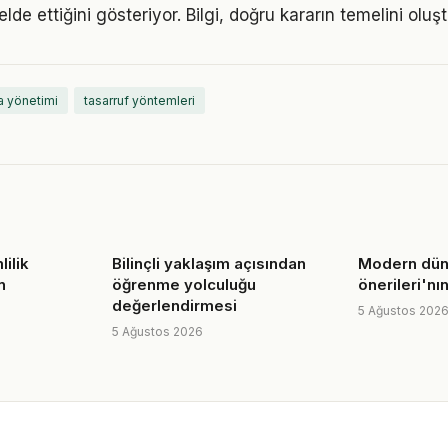
elde ettiğini gösteriyor. Bilgi, doğru kararın temelini oluş
a yönetimi
tasarruf yöntemleri
lilik
Bilinçli yaklaşım açısından
Modern dün
n
öğrenme yolculuğu
önerileri'nı
değerlendirmesi
5 Ağustos 202
5 Ağustos 2026