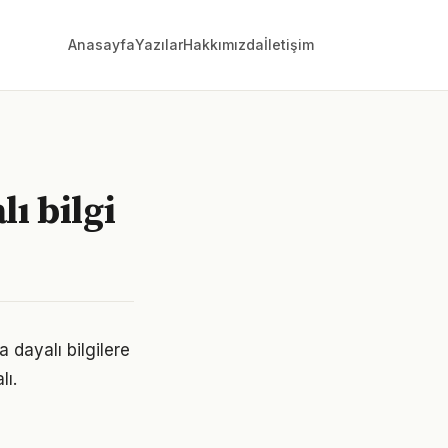
Anasayfa
Yazılar
Hakkımızda
İletişim
ı bilgi
 dayalı bilgilere
lı.