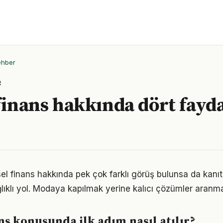
ehber
R
finans hakkında dört faydal
el finans hakkında pek çok farklı görüş bulunsa da kanıta
ıklı yol. Modaya kapılmak yerine kalıcı çözümler aranma
ans konusunda ilk adım nasıl atılır?