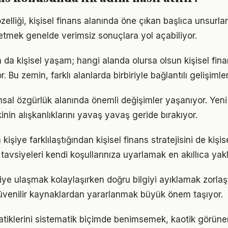
zelliği, kişisel finans alanında öne çıkan başlıca unsurlar
etmek genelde verimsiz sonuçlara yol açabiliyor.
a da kişisel yaşam; hangi alanda olursa olsun kişisel finan
. Bu zemin, farklı alanlarda birbiriyle bağlantılı gelişimler
ansal özgürlük alanında önemli değişimler yaşanıyor. Yeni
nin alışkanlıklarını yavaş yavaş geride bırakıyor.
 kişiye farklılaştığından kişisel finans stratejisini de kişi
tavsiyeleri kendi koşullarınıza uyarlamak en akıllıca yak
giye ulaşmak kolaylaşırken doğru bilgiyi ayıklamak zorlaştı
venilir kaynaklardan yararlanmak büyük önem taşıyor.
atiklerini sistematik biçimde benimsemek, kaotik görünen