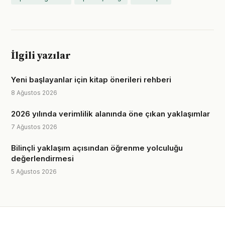
İlgili yazılar
Yeni başlayanlar için kitap önerileri rehberi
8 Ağustos 2026
2026 yılında verimlilik alanında öne çıkan yaklaşımlar
7 Ağustos 2026
Bilinçli yaklaşım açısından öğrenme yolculuğu
değerlendirmesi
5 Ağustos 2026